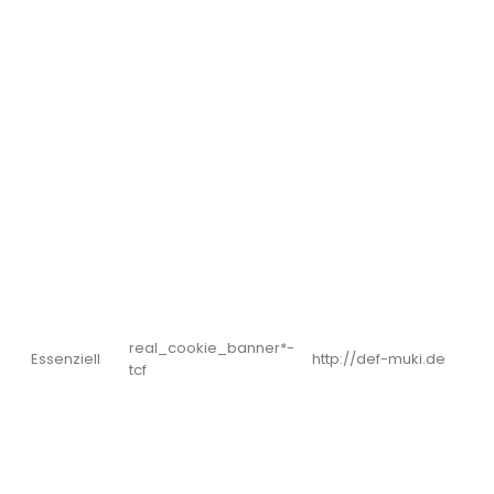
real_cookie_banner*-
Essenziell
http://def-muki.de
tcf