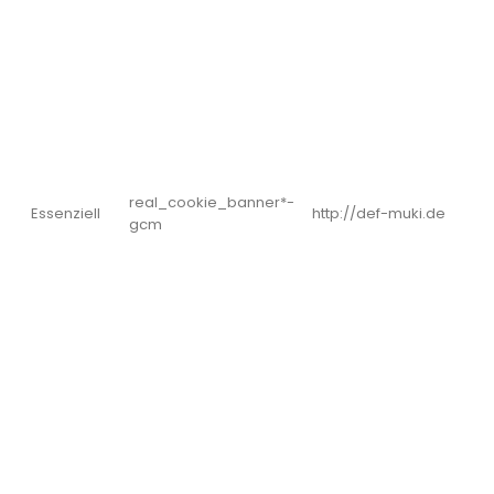
real_cookie_banner*-
Essenziell
http://def-muki.de
gcm