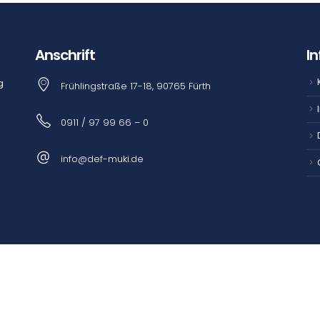
Anschrift
I
g
Frühlingstraße 17-18, 90765 Fürth
n
0911 / 97 99 66 – 0
info@def-muki.de