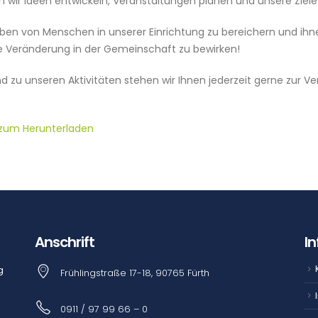
r Ideen entwickeln, Veranstaltungen planen und unsere Ziele 
eben von Menschen in unserer Einrichtung zu bereichern und ihne
ive Veränderung in der Gemeinschaft zu bewirken!
und zu unseren Aktivitäten stehen wir Ihnen jederzeit gerne zu
F zum Herunterladen
Anschrift
I
g
Frühlingstraße 17-18, 90765 Fürth
n
0911 / 97 99 66 – 0