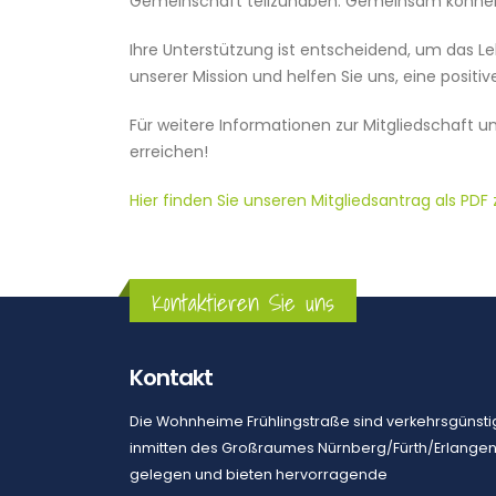
Gemeinschaft teilzuhaben. Gemeinsam können wi
Ihre Unterstützung ist entscheidend, um das L
unserer Mission und helfen Sie uns, eine posit
Für weitere Informationen zur Mitgliedschaft 
erreichen!
Hier finden Sie unseren Mitgliedsantrag als PD
Kontaktieren Sie uns
Kontakt
Die Wohnheime Frühlingstraße sind verkehrsgünsti
inmitten des Großraumes Nürnberg/Fürth/Erlange
gelegen und bieten hervorragende