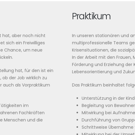
Praktikum
 hat, aber noch nicht
In unseren stationären und a
t sich ein Freiwilliges
multiprofessionelle Teams ge
gute Chance, um neue
Krisensituationen, die sozia
ickeln.
In der Arbeit mit den Frauen,
Förderung und Erziehung der K
llung hat, für den ist ein
Lebensorientierung und Zukunf
 ob der Job wirklich zu
r auch als Vorpraktikum
Das Praktikum beinhaltet folg
Unterstützung in der Kin
Tätigkeiten im
Begleitung von Bewohne
fahrenen Fachkräften
Mitwirkung bei Aufnahm
ere Menschen und die
Durchführung von Gruppen
Schrittweise Übernahme v
Mitwirkung bei der Umset