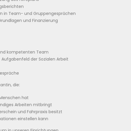
ngsberichten
n in Team- und Gruppengesprächen
 Grundlagen und Finanzierung
n und kompetenten Team
es Aufgabenfeld der Sozialen Arbeit
gespräche
ntin, die:
t Menschen hat
ändiges Arbeiten mitbringt
erschein und Fahrpraxis besitzt
tuationen einstellen kann
kum in unseren Einrichtungen,