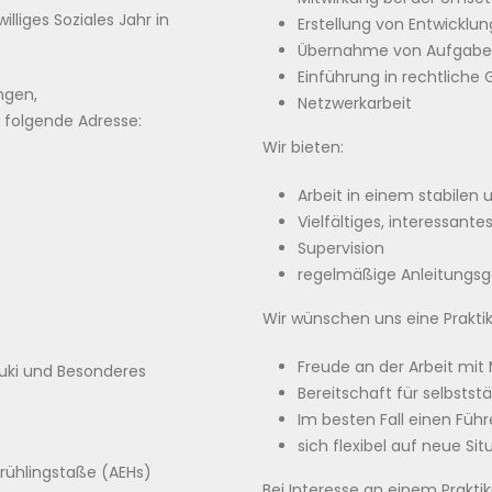
lliges Soziales Jahr in
Erstellung von Entwicklu
Übernahme von Aufgabe
Einführung in rechtliche
ngen,
Netzwerkarbeit
 folgende Adresse:
Wir bieten:
Arbeit in einem stabile
Vielfältiges, interessant
Supervision
regelmäßige Anleitungs
Wir wünschen uns eine Praktika
Freude an der Arbeit mi
uki und Besonderes
Bereitschaft für selbstst
Im besten Fall einen Führ
sich flexibel auf neue Si
rühlingstaße (AEHs)
Bei Interesse an einem Prakti