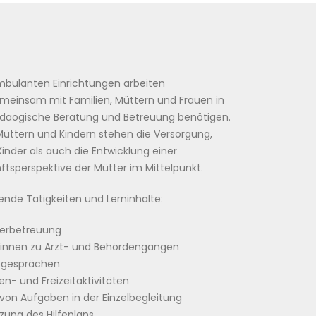
mbulanten Einrichtungen arbeiten
meinsam mit Familien, Müttern und Frauen in
lpädaogische Beratung und Betreuung benötigen.
 Müttern und Kindern stehen die Versorgung,
inder als auch die Entwicklung einer
tsperspektive der Mütter im Mittelpunkt.
ende Tätigkeiten und Lerninhalte:
derbetreuung
rinnen zu Arzt- und Behördengängen
egesprächen
- und Freizeitaktivitäten
on Aufgaben in der Einzelbegleitung
zung des Hilfeplans